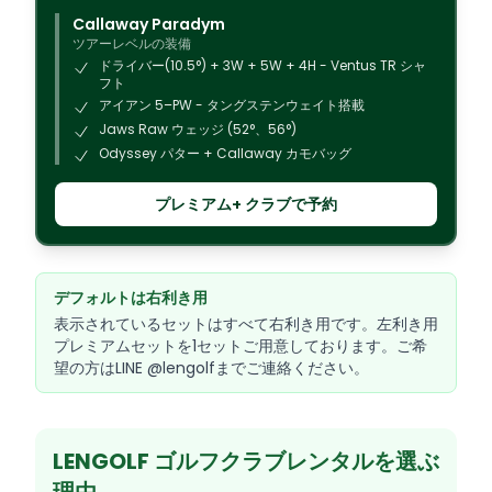
Callaway Paradym
ツアーレベルの装備
ドライバー(10.5°) + 3W + 5W + 4H - Ventus TR シャ
フト
アイアン 5–PW - タングステンウェイト搭載
Jaws Raw ウェッジ (52°、56°)
Odyssey パター + Callaway カモバッグ
プレミアム+ クラブで予約
デフォルトは右利き用
表示されているセットはすべて右利き用です。左利き用
プレミアムセットを1セットご用意しております。ご希
望の方はLINE @lengolfまでご連絡ください。
LENGOLF ゴルフクラブレンタルを選ぶ