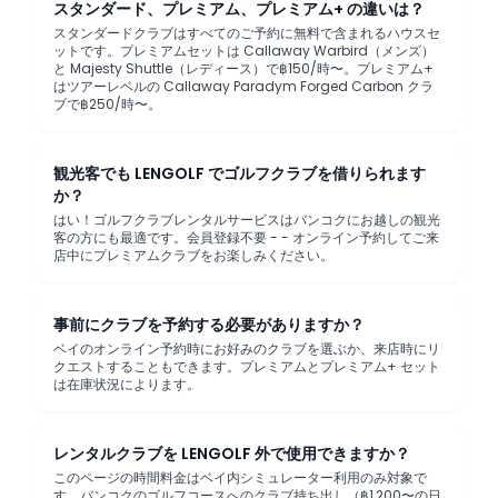
スタンダード、プレミアム、プレミアム+ の違いは？
スタンダードクラブはすべてのご予約に無料で含まれるハウスセ
ットです。プレミアムセットは Callaway Warbird（メンズ）
と Majesty Shuttle（レディース）で฿150/時〜。プレミアム+
はツアーレベルの Callaway Paradym Forged Carbon クラ
ブで฿250/時〜。
観光客でも LENGOLF でゴルフクラブを借りられます
か？
はい！ゴルフクラブレンタルサービスはバンコクにお越しの観光
客の方にも最適です。会員登録不要 - - オンライン予約してご来
店中にプレミアムクラブをお楽しみください。
事前にクラブを予約する必要がありますか？
ベイのオンライン予約時にお好みのクラブを選ぶか、来店時にリ
クエストすることもできます。プレミアムとプレミアム+ セット
は在庫状況によります。
レンタルクラブを LENGOLF 外で使用できますか？
このページの時間料金はベイ内シミュレーター利用のみ対象で
す。バンコクのゴルフコースへのクラブ持ち出し（฿1,200〜の日