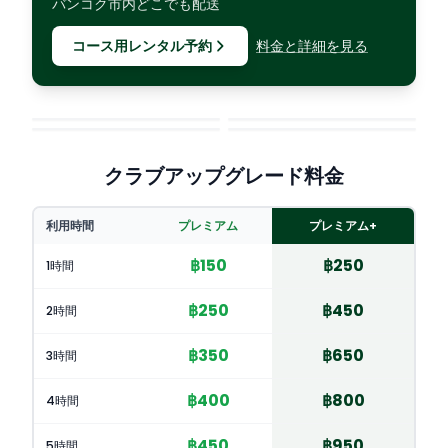
バンコク市内どこでも配送
コース用レンタル予約
料金と詳細を見る
クラブアップグレード料金
利用時間
プレミアム
プレミアム+
฿
150
฿
250
1時間
฿
250
฿
450
2時間
฿
350
฿
650
3時間
฿
400
฿
800
4時間
฿
450
฿
950
5時間