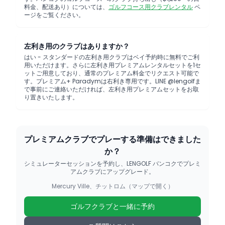
料金、配送あり）については、
ゴルフコース用クラブレンタル
ペ
ージをご覧ください。
左利き用のクラブはありますか？
はい - スタンダードの左利き用クラブはベイ予約時に無料でご利
用いただけます。さらに左利き用プレミアムレンタルセットを1セ
ットご用意しており、通常のプレミアム料金でリクエスト可能で
す。プレミアム+ Paradymは右利き専用です。LINE @lengolfま
で事前にご連絡いただければ、左利き用プレミアムセットをお取
り置きいたします。
プレミアムクラブでプレーする準備はできました
か？
シミュレーターセッションを予約し、LENGOLF バンコクでプレミ
アムクラブにアップグレード。
Mercury Ville、チットロム（マップで開く）
ゴルフクラブと一緒に予約