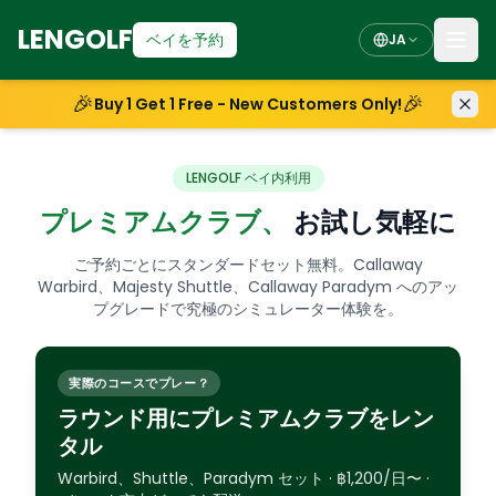
LENGOLF
ベイを予約
JA
🎉
🎉
Buy 1 Get 1 Free - New Customers Only!
LENGOLF ベイ内利用
プレミアムクラブ、
お試し気軽に
ご予約ごとにスタンダードセット無料。Callaway
Warbird、Majesty Shuttle、Callaway Paradym へのアッ
プグレードで究極のシミュレーター体験を。
実際のコースでプレー？
ラウンド用にプレミアムクラブをレン
タル
Warbird、Shuttle、Paradym セット · ฿1,200/日〜 ·