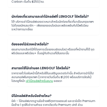
Carbon เริ่มต้น ฿250/ชม.
นักท่องเที่ยวสามารถเช่าไม้กอล์ฟที่ LENGOLF ได้หรือไม่?
ได้! บริการเช่าไม้กอล์ฟของเราเหมาะสำหรับนักท่องเที่ยวที่มาเยือนกรุงเทพฯ
ไม่ต้องสมัครสมาชิก - เพียงจองออนไลน์และเพลิดเพลินกับไม้พรีเมียม
ระหว่างการมาเยี่ยม
ต้องจองไม้ล่วงหน้าหรือไม่?
คุณสามารถเลือกไม้ที่ต้องการเมื่อจองเบย์ออนไลน์ หรือขอที่หน้างานก็ได้ ชุด
พรีเมียมและพรีเมียม+ ขึ้นอยู่กับจำนวนที่มีในขณะนั้น
สามารถใช้ไม้เช่านอก LENGOLF ได้หรือไม่?
ราคารายชั่วโมงในหน้านี้สำหรับใช้ในเบย์ซิมูเลเตอร์เท่านั้น สำหรับการนำไม้ไป
สนามกอล์ฟในกรุงเทพฯ (ราคารายวันเริ่มต้น ฿1,200 พร้อมบริการจัดส่ง)
โปรดดูที่หน้า
เช่าไม้กอล์ฟสำหรับสนาม
ของเรา
มีไม้กอล์ฟสำหรับมือซ้ายไหม?
มีค่ะ - ไม้กอล์ฟมาตรฐานมือซ้ายฟรีทุกการจองเบย์ และเรามีเซ็ต Premium
มือซ้าย 1 ชุดให้เช่าตามคำขอ ราคาเดียวกับ Premium ปกติ ส่วน