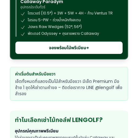
Callaway Paradym
อุปกรณ์ระดับทัวร์
ไดรเวอร์ (10.5°) + 3W + 5W + 4H - ก้าน Ventus TR
ไอรอน 5–PW - ถ่วงน้ำหนักทังสเตน
Jaws Raw Wedges (52°, 56°)
พัตเตอร์ Odyssey + ถุงลายพราง Callaway
จองพร้อมไม้พรีเมียม+
ค่าเริ่มต้นสำหรับมือขวา
เซ็ตทั้งหมดที่แสดงเป็นไม้สำหรับมือขวา มีเซ็ต Premium มือ
ซ้าย 1 ชุดให้เช่าตามคำขอ - ติดต่อเราทาง LINE @lengolf เพื่อ
สำรอง
ทำไมเลือกเช่าไม้กอล์ฟ LENGOLF?
อุปกรณ์คุณภาพพรีเมียม
ไม้เช่าของเราเป็นรุ่นคุณภาพสูงจากแบรนด์ชั้นนำเช่น Callaway และ