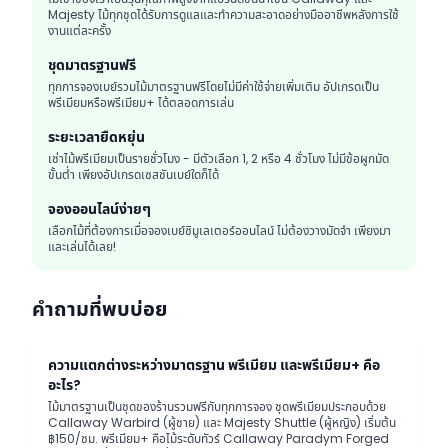
Majesty ไม้ทุกชุดได้รับการดูแลและทำความสะอาดอย่างมืออาชีพหลังการใช้
งานแต่ละครั้ง
ชุดมาตรฐานฟรี
ทุกการจองเบย์รวมไม้มาตรฐานฟรีโดยไม่มีค่าใช้จ่ายเพิ่มเติม อัปเกรดเป็น
พรีเมียมหรือพรีเมียม+ ได้ตลอดการเล่น
ระยะเวลายืดหยุ่น
เช่าไม้พรีเมียมเป็นรายชั่วโมง - มีตัวเลือก 1, 2 หรือ 4 ชั่วโมง ไม่มีข้อผูกมัด
ขั้นต่ำ เพียงอัปเกรดเซสชันเบย์ใดก็ได้
จองออนไลน์ง่ายๆ
เลือกไม้ที่ต้องการเมื่อจองเบย์ซิมูเลเตอร์ออนไลน์ ไม่ต้องวางมัดจำ เพียงมา
และเล่นได้เลย!
คำถามที่พบบ่อย
ความแตกต่างระหว่างมาตรฐาน พรีเมียม และพรีเมียม+ คือ
อะไร?
ไม้มาตรฐานเป็นชุดของร้านรวมฟรีกับทุกการจอง ชุดพรีเมียมประกอบด้วย
Callaway Warbird (ผู้ชาย) และ Majesty Shuttle (ผู้หญิง) เริ่มต้น
฿150/ชม. พรีเมียม+ คือไม้ระดับทัวร์ Callaway Paradym Forged